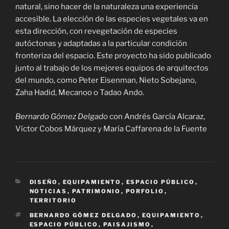
natural, sino hacer de la naturaleza una experiencia
accesible. La elección de las especies vegetales va en
esta dirección, con revegetación de especies
autóctonas y adaptadas a la particular condición
fronteriza del espacio. Este proyecto ha sido publicado
junto al trabajo de los mejores equipos de arquitectos
del mundo, como Peter Eisenman, Nieto Sobejano,
Zaha Hadid, Mecanoo o Tadao Ando.
Bernardo Gómez Delgado
con Andrés García Alcaraz,
Víctor Cobos Márquez y María Caffarena de la Fuente
CATEGORÍAS
DISEÑO
,
EQUIPAMIENTO
,
ESPACIO PÚBLICO
,
NOTICIAS
,
PATRIMONIO
,
PORFOLIO
,
TERRITORIO
ETIQUETAS
BERNARDO GÓMEZ DELGADO
,
EQUIPAMIENTO
,
ESPACIO PÚBLICO
,
PAISAJISMO
,