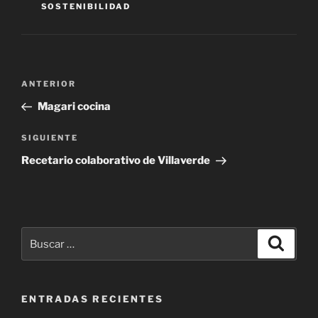
SOSTENIBILIDAD
Navegación
Entrada
ANTERIOR
de
anterior:
Magari cocina
entradas
Siguiente
SIGUIENTE
entrada
Recetario colaborativo de Villaverde
Buscar
Buscar
por:
ENTRADAS RECIENTES